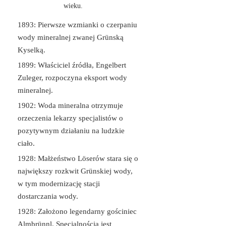
wieku.
1893: Pierwsze wzmianki o czerpaniu
wody mineralnej zwanej Grünską
Kyselką.
1899: Właściciel źródła, Engelbert
Zuleger, rozpoczyna eksport wody
mineralnej.
1902: Woda mineralna otrzymuje
orzeczenia lekarzy specjalistów o
pozytywnym działaniu na ludzkie
ciało.
1928: Małżeństwo Löserów stara się o
największy rozkwit Grünskiej wody,
w tym modernizację stacji
dostarczania wody.
1928: Założono legendarny gościniec
Almbrünnl. Specjalnością jest