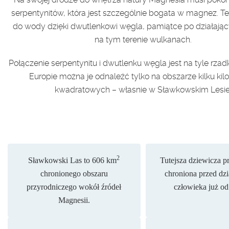
serpentynitów, która jest szczególnie bogata w magnez. Te
do wody dzięki dwutlenkowi węgla, pamiątce po działają
na tym terenie wulkanach.
Połączenie serpentynitu i dwutlenku węgla jest na tyle rzadk
Europie można je odnaleźć tylko na obszarze kilku ki
kwadratowych – własnie w
S
ławkowskim
Lesie
2
Sławkowski
Las to 606 km
Tutejsza dziewicza pr
chronionego obszaru
chroniona przed dzi
przyrodniczego wokół źródeł
człowieka już od 
Magnesii.