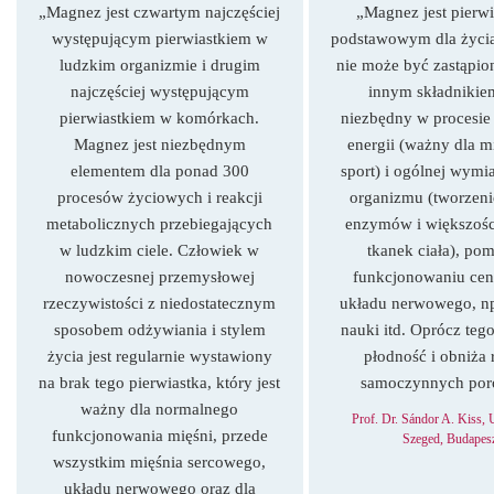
„Magnez jest czwartym najczęściej
„Magnez jest pierw
występującym pierwiastkiem w
podstawowym dla życi
ludzkim organizmie i drugim
nie może być zastąpi
najczęściej występującym
innym składnikiem
pierwiastkiem w komórkach.
niezbędny w procesie
Magnez jest niezbędnym
energii (ważny dla mi
elementem dla ponad 300
sport) i ogólnej wymia
procesów życiowych i reakcji
organizmu (tworzeni
metabolicznych przebiegających
enzymów i większoś
w ludzkim ciele. Człowiek w
tkanek ciała), po
nowoczesnej przemysłowej
funkcjonowaniu cen
rzeczywistości z niedostatecznym
układu nerwowego, n
sposobem odżywiania i stylem
nauki itd. Oprócz teg
życia jest regularnie wystawiony
płodność i obniża
na brak tego pierwiastka, który jest
samoczynnych por
ważny dla normalnego
Prof. Dr. Sándor A. Kiss, 
funkcjonowania mięśni, przede
Szeged, Budapes
wszystkim mięśnia sercowego,
układu nerwowego oraz dla