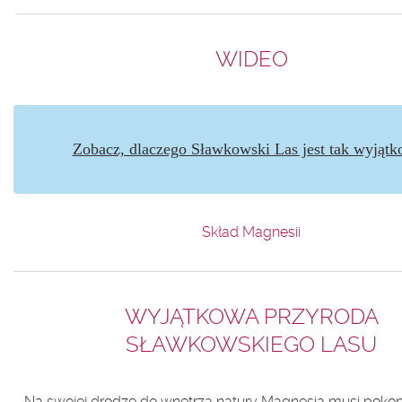
WIDEO
Zobacz, dlaczego Sławkowski Las jest tak wyjąt
Skład Magnesii
WYJĄTKOWA PRZYRODA
SŁAWKOWSKIEGO
LASU
Na swojej drodze do wnętrza natury Magnesia musi poko