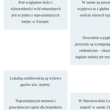
Pod względem ilości i
W sumie na powie
różnorodności wód mineralnych
wypływa tu z głębin
jest to jedno z najważniejszych
sześciu różnych t
miejsc w Europie.
Dowodem wyjątk
przyrody są występując
endemiczne – okazy
nigdzie indziej nie mo
Lokalną osobliwością są wylewy
gazów tzw. mofety.
Najcenniejszym terenem i
W Sławkowskim Le
prawdziwym rajem dla botaników
znaleźć w sumie 21