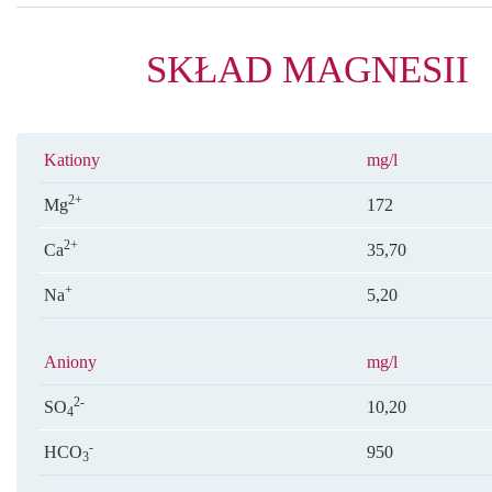
SKŁAD MAGNESII
Kationy
mg/l
2+
Mg
172
2+
Ca
35,70
+
Na
5,20
Aniony
mg/l
2-
SO
10,20
4
-
HCO
950
3